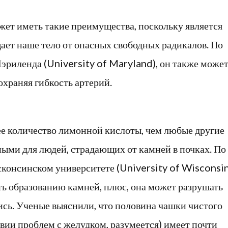
жет иметь такие преимущества, поскольку является
ет наше тело от опасных свободных радикалов. По
эриленда (University of Maryland), он также може
охраняя гибкость артерий.
е количество лимонной кислоты, чем любые другие
ными для людей, страдающих от камней в почках. По
консинском университете (University of Wisconsin
ть образованию камней, плюс, она может разрушать
ись. Ученые выяснили, что половина чашки чистого
вии проблем с желудком, разумеется) имеет почти