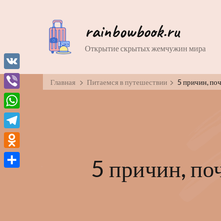
rainbowbook.ru
Открытие скрытых жемчужин мира
VK
Главная
Питаемся в путешествии
5 причин, по
Viber
WhatsApp
Telegram
Odnoklassniki
5 причин, по
Отправить