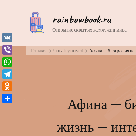
rainbowbook.ru
Открытие скрытых жемчужин мира
VK
Главная
Uncategorised
Афина — биография пев
Viber
WhatsApp
Telegram
Odnoklassniki
Афина — би
Отправить
жизнь — инте