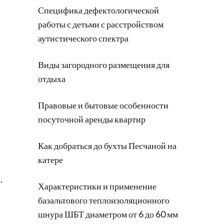
Специфика дефектологической
факты
работы с детьми с расстройством
о
аутистического спектра
звезде
музыкальной
Виды загородного размещения для
сцены
отдыха
Правовые и бытовые особенности
посуточной аренды квартир
Как добраться до бухты Песчаной на
катере
.
Характеристики и применение
базальтового теплоизоляционного
шнура ШБТ диаметром от 6 до 60 мм