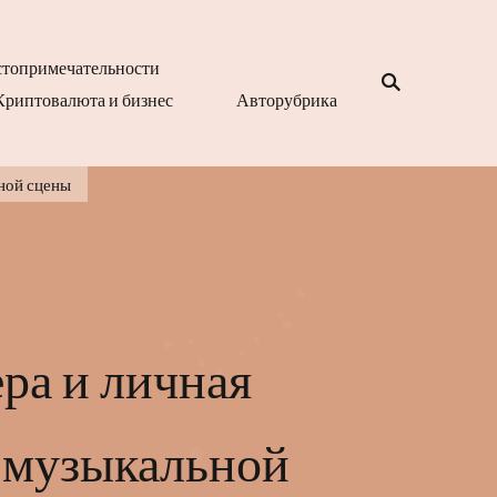
топримечательности
Криптовалюта и бизнес
Авторубрика
ной сцены
ра и личная
е музыкальной