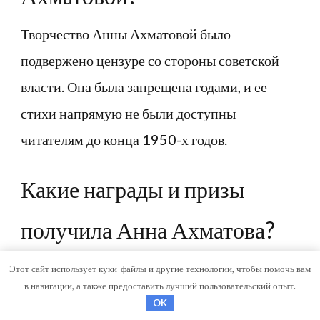
Творчество Анны Ахматовой было
подвержено цензуре со стороны советской
власти. Она была запрещена годами, и ее
стихи напрямую не были доступны
читателям до конца 1950-х годов.
Какие награды и призы
получила Анна Ахматова?
Анна Ахматова была награждена
Этот сайт использует куки-файлы и другие технологии, чтобы помочь вам
в навигации, а также предоставить лучший пользовательский опыт.
множеством престижных премий, включая
OK