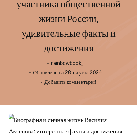
участника общественной
жизни России,
удивительные факты и
достижения
rainbowbook_
Обновлено на
28 августа 2024
к
Добавить комментарий
записи
Биография
и
личная
жизнь