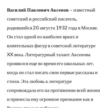
и
Василий Павлович Аксенов
– известный
активного
советский и российский писатель,
участника
родившийся 20 августа 1932 года в Москве.
общественной
жизни
Он стал одной из наиболее ярких и
России,
влиятельных фигур в советской литературе
удивительные
XX века. Литературный талант Аксенова
факты
проявился еще во время его школьных лет,
и
когда он стал писать свои первые рассказы и
достижения
стихи. Эта любовь к литературе
сопровождала его на протяжении всей жизни
и принесла ему огромное признание как в
России, так и за рубежом.