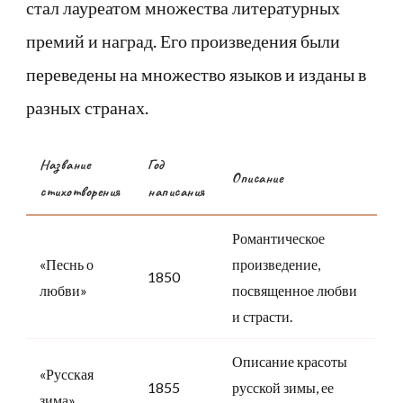
стал лауреатом множества литературных
премий и наград. Его произведения были
переведены на множество языков и изданы в
разных странах.
Название
Год
Описание
стихотворения
написания
Романтическое
«Песнь о
произведение,
1850
любви»
посвященное любви
и страсти.
Описание красоты
«Русская
1855
русской зимы, ее
зима»