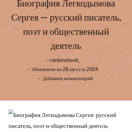
Биография Легкодымова
Сергея — русский писатель,
поэт и общественный
деятель
rainbowbook_
Обновлено на
28 августа 2024
к
Добавить комментарий
записи
Биография
Легкодымова
Сергея
—