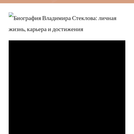
Владимира
Стеклова
—
известного
режиссера
театра
и
кино
—
личная
жизнь,
карьера
и
многочисленные