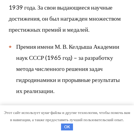
1939 года. За свои выдающиеся научные
достижения, он был награжден множеством
престижных премий и медалей.
Премия имени М. В. Келдыша Академии
наук СССР (1965 год) – за разработку
метода численного решения задач
гидродинамики и прорывные результаты
их реализации.
Ленинская премия (1967 год) – за теорию
Этот сайт использует куки-файлы и другие технологии, чтобы помочь вам
движения высокоскоростных снарядов
в навигации, а также предоставить лучший пользовательский опыт.
OK
внутри жидкости.