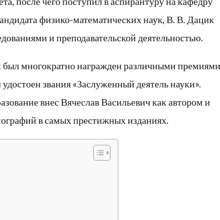
та, после чего поступил в аспирантуру на кафедру
андидата физико-математических наук, В. В. Дацик
едованиями и преподавательской деятельностью.
ик был многократно награжден различными премиями
л удостоен звания «Заслуженный деятель науки».
азование внес Вячеслав Васильевич как автором и
нографий в самых престижных изданиях.