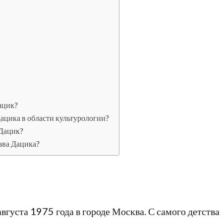
ацик?
Дацика в области культурологии?
 Дацик?
ава Дацика?
вгуста 1975 года в городе Москва. С самого детства