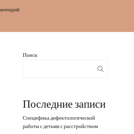
к
ментарий
записи
Биография
Вячеслава
Дацика
Поиск
—
разносторонний
Поиск
творческий
путь
и
Последние записи
вклад
в
Специфика дефектологической
культуру
работы с детьми с расстройством
искусства