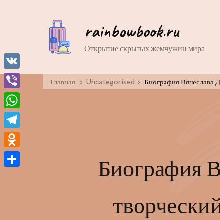
rainbowbook.ru
Открытие скрытых жемчужин мира
VK
Главная
Uncategorised
Биография Вячеслава Да
Viber
WhatsApp
Telegram
Odnoklassniki
Биография В
Отправить
творческий