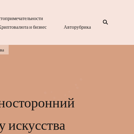
топримечательности
Криптовалюта и бизнес
Авторубрика
ва
зносторонний
у искусства