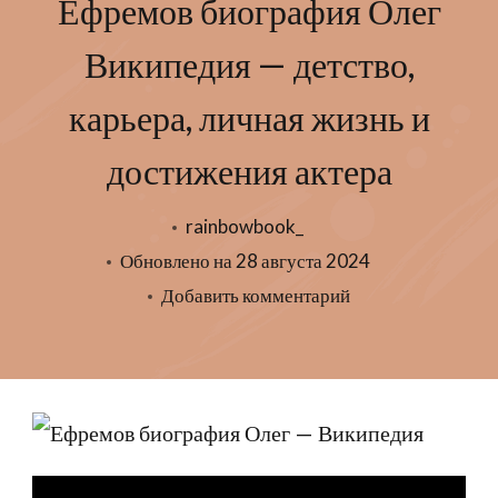
Ефремов биография Олег
Википедия — детство,
карьера, личная жизнь и
достижения актера
rainbowbook_
Обновлено на
28 августа 2024
к
Добавить комментарий
записи
Ефремов
биография
Олег
Википедия