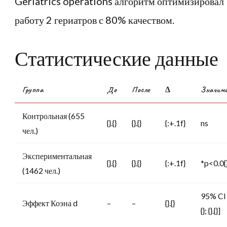
Geriatrics operations алгоритм оптимизировал
работу 2 гериатров с 80% качеством.
Статистические данные
Группа
До
После
Δ
Значим
Контрольная (655
{}.{}
{}.{}
{:+.1f}
ns
чел.)
Экспериментальная
{}.{}
{}.{}
{:+.1f}
*p<0.0{
(1462 чел.)
95% CI [
Эффект Коэна d
–
–
{}.{}
{}; {}.{}]