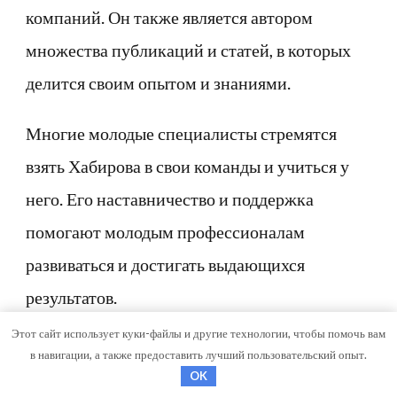
компаний. Он также является автором
множества публикаций и статей, в которых
делится своим опытом и знаниями.
Многие молодые специалисты стремятся
взять Хабирова в свои команды и учиться у
него. Его наставничество и поддержка
помогают молодым профессионалам
развиваться и достигать выдающихся
результатов.
Этот сайт использует куки-файлы и другие технологии, чтобы помочь вам
Статус и репутация Хабирова в индустрии
в навигации, а также предоставить лучший пользовательский опыт.
OK
нефтяного дела являются подтверждением