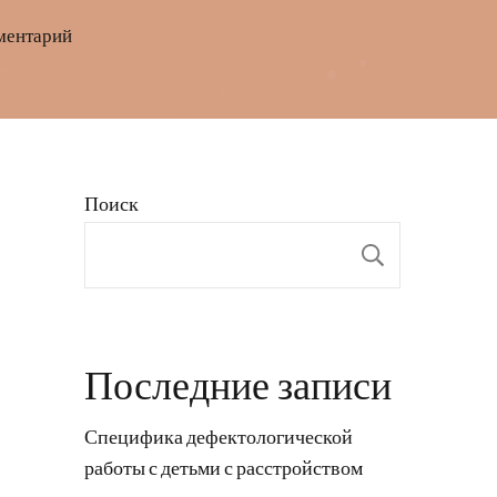
к
ментарий
записи
Катерина
Ковальчук
—
Поиск
жизненный
путь
Поиск
в
мире
успехов
Последние записи
и
достижений
Специфика дефектологической
работы с детьми с расстройством