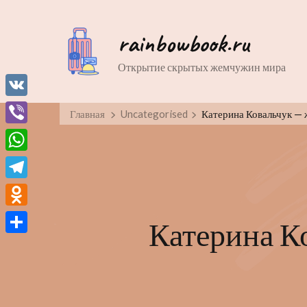
rainbowbook.ru
Открытие скрытых жемчужин мира
VK
Главная
Uncategorised
Катерина Ковальчук — 
Viber
WhatsApp
Telegram
Odnoklassniki
Катерина К
Отправить