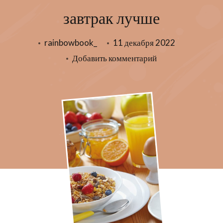
завтрак лучше
rainbowbook_
11 декабря 2022
к
Добавить комментарий
записи
Легкий
или
плотный:
какой
завтрак
лучше