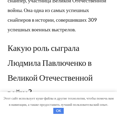
снайпер, участница Великой Отечественной
войны. Она одна из самых успешных
снайперов в истории, совершивших 309
успешных военных выстрелов.
Какую роль сыграла
Людмила Павлюченко в
Великой Отечественной
войне?
Этот сайт использует куки-файлы и другие технологии, чтобы помочь вам
в навигации, а также предоставить лучший пользовательский опыт.
Людмила Павлюченко сражалась на фронтах
OK
Великой Отечественной войны в качестве