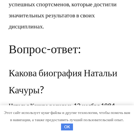
успешных спортсменов, которые достигли
значительных результатов в своих
дисциплинах.
Вопрос-ответ:
Какова биография Натальи
Качуры?
Наталья Качура родилась 12 ноября 1984
Этот сайт использует куки-файлы и другие технологии, чтобы помочь вам
года в городе Москве, Россия. С детства она
в навигации, а также предоставить лучший пользовательский опыт.
проявляла интерес к спорту и начала
OK