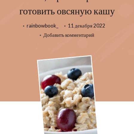
готовить овсяную кашу
rainbowbook_
11 декабря 2022
к
Добавить комментарий
записи
Овсянка,
сэр:
как
правильно
готовить
овсяную
кашу