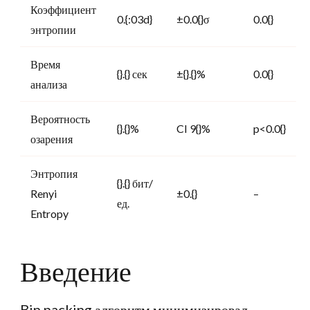
Коэффициент
0.{:03d}
±0.0{}σ
0.0{}
энтропии
Время
{}.{} сек
±{}.{}%
0.0{}
анализа
Вероятность
{}.{}%
CI 9{}%
p<0.0{}
озарения
Энтропия
{}.{} бит/
Renyi
±0.{}
–
ед.
Entropy
Введение
Bin packing алгоритм минимизировал