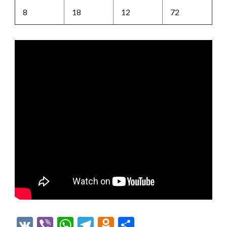
8
18
12
72
VK
Viber
WhatsApp
Telegram
Odnoklassniki
Отправить