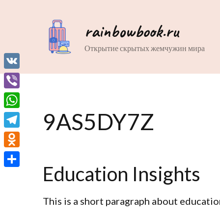
rainbowbook.ru
Открытие скрытых жемчужин мира
VK
Viber
9AS5DY7Z
WhatsApp
Telegram
Odnoklassniki
Education Insights
Отправить
This is a short paragraph about educatio