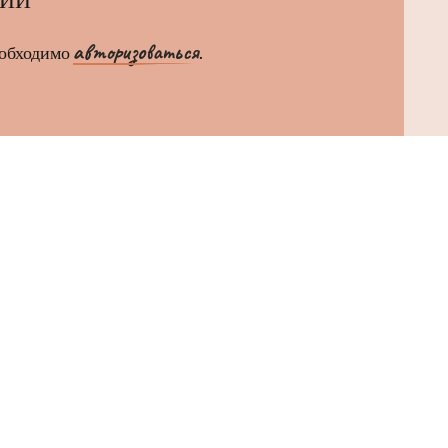
авторизоваться
еобходимо
.