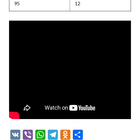
95
12
VK
Viber
WhatsApp
Telegram
Odnoklassniki
Отправить