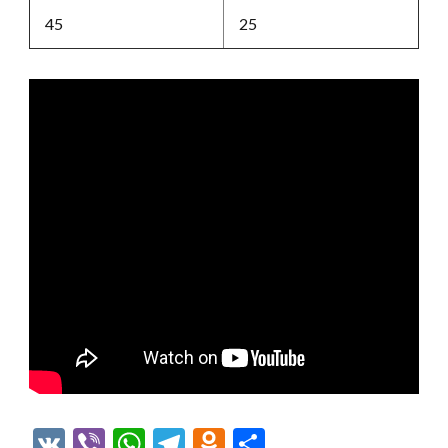
45
25
VK
Viber
WhatsApp
Telegram
Odnoklassniki
Отправить