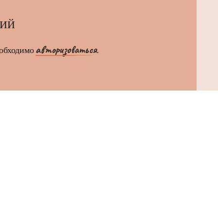
РИЙ
авторизоваться
еобходимо
.