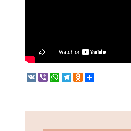
VK
Viber
WhatsApp
Telegram
Odnoklassni
Отправи