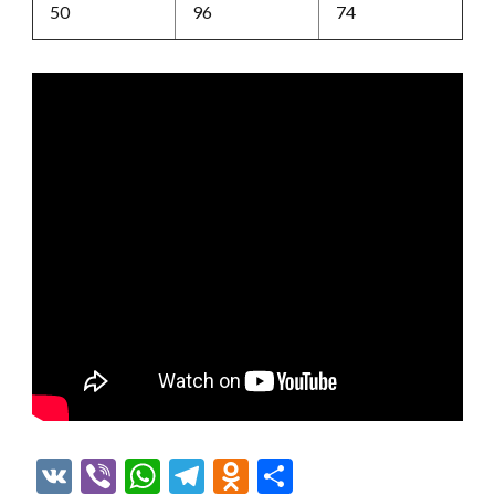
50
96
74
VK
Viber
WhatsApp
Telegram
Odnoklassniki
Отправить