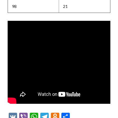
98
21
VK
Viber
WhatsApp
Telegram
Odnoklassniki
Отправить