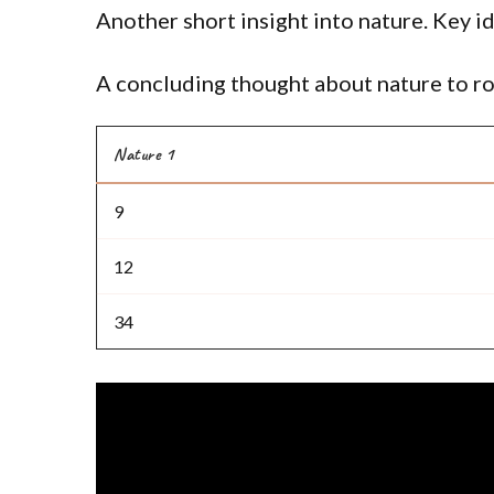
Another short insight into nature. Key id
A concluding thought about nature to ro
Nature 1
9
12
34