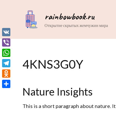
rainbowbook.ru
Открытие скрытых жемчужин мира
VK
Viber
4KNS3G0Y
WhatsApp
Telegram
Odnoklassniki
Nature Insights
Отправить
This is a short paragraph about nature. I