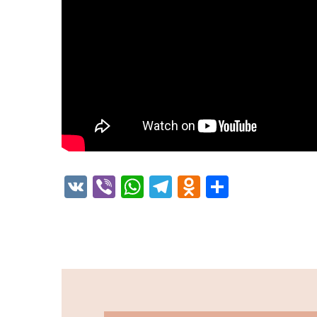
VK
Viber
WhatsApp
Telegram
Odnoklassni
Отправи