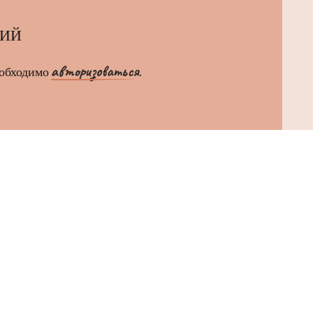
РИЙ
авторизоваться
еобходимо
.