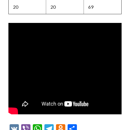
20
20
69
VK
Viber
WhatsApp
Telegram
Odnoklassniki
Отправить