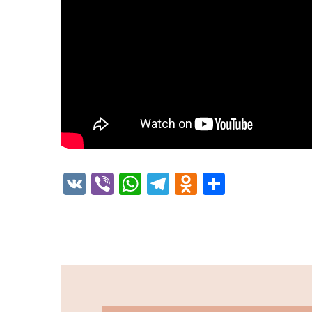
VK
Viber
WhatsApp
Telegram
Odnoklassni
Отправи