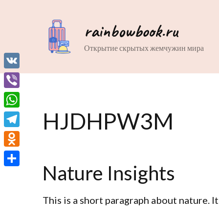
rainbowbook.ru
Открытие скрытых жемчужин мира
VK
Viber
HJDHPW3M
WhatsApp
Telegram
Odnoklassniki
Nature Insights
Отправить
This is a short paragraph about nature. I