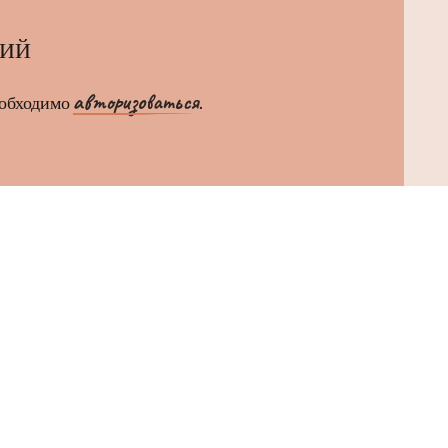
РИЙ
авторизоваться
еобходимо
.