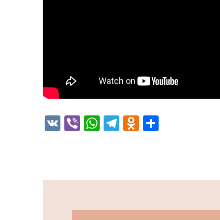
VK
Viber
WhatsApp
Telegram
Odnoklassni
Отправи