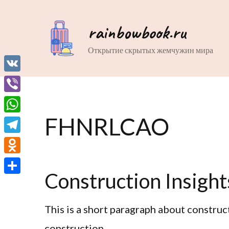
rainbowbook.ru
Открытие скрытых жемчужин мира
VK
Viber
FHNRLCAO
WhatsApp
Telegram
Odnoklassniki
Construction Insight
Отправить
This is a short paragraph about construc
construction.