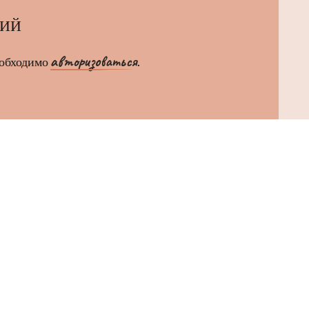
РИЙ
авторизоваться
еобходимо
.