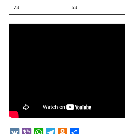
73
53
VK
Viber
WhatsApp
Telegram
Odnoklassniki
Отправить