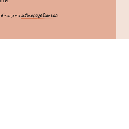
авторизоваться
еобходимо
.