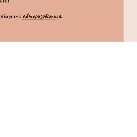
авторизоваться
еобходимо
.