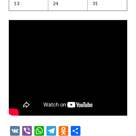
13
24
31
VK
Viber
WhatsApp
Telegram
Odnoklassniki
Отправить