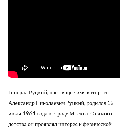
и
служение,
на
пути
к
вершине
военной
карьеры,
разум
в
Генерал Руцкий, настоящее имя которого
мире
Александр Николаевич Руцкий, родился 12
хаоса,
июля 1961 года в городе Москва. С самого
искренняя
любовь
детства он проявлял интерес к физической