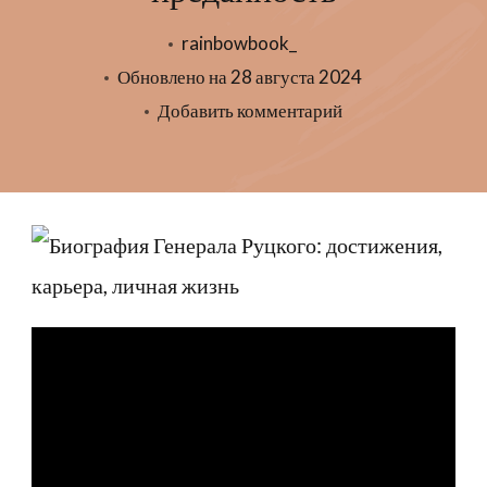
rainbowbook_
Обновлено на
28 августа 2024
к
Добавить комментарий
записи
Удивительная
и
вдохновляющая
жизнь
Генерала
Руцкого
—
стержень
силы,
долг