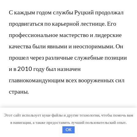
С каждым годом службы Руцкий продолжал
продвигаться по карьерной лестнице. Его
профессиональное мастерство и лидерские
качества были явными и неоспоримыми. Он
прошел через различные служебные позиции
и в 2010 году был назначен
главнокомандующим всех вооруженных сил
страны.
Продвижение по службе
Этот сайт использует куки-файлы и другие технологии, чтобы помочь вам
в навигации, а также предоставить лучший пользовательский опыт.
Генерал Руцкий
блестяще продвигался по
OK