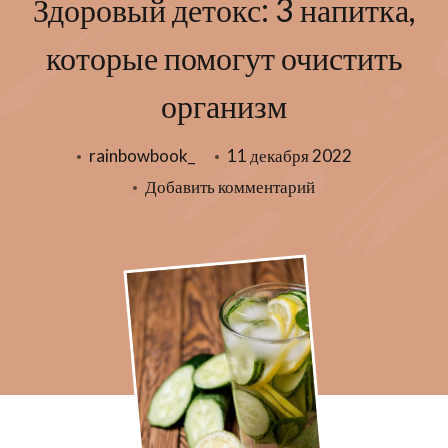
Здоровый детокс: 3 напитка,
которые помогут очистить
организм
rainbowbook_
11 декабря 2022
к
Добавить комментарий
записи
Здоровый
детокс:
3
напитка,
которые
помогут
очистить