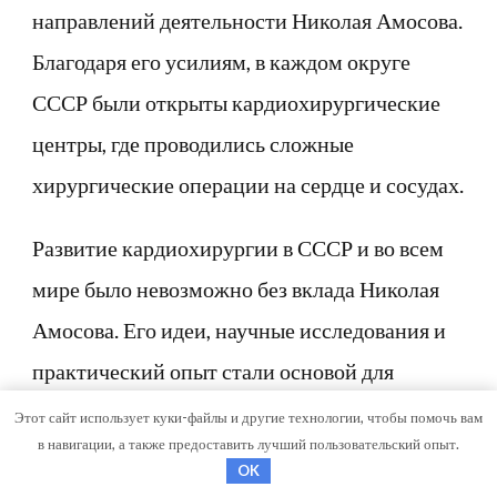
направлений деятельности Николая Амосова.
Благодаря его усилиям, в каждом округе
СССР были открыты кардиохирургические
центры, где проводились сложные
хирургические операции на сердце и сосудах.
Развитие кардиохирургии в СССР и во всем
мире было невозможно без вклада Николая
Амосова. Его идеи, научные исследования и
практический опыт стали основой для
развития новых методов лечения сердечно-
Этот сайт использует куки-файлы и другие технологии, чтобы помочь вам
в навигации, а также предоставить лучший пользовательский опыт.
сосудистых заболеваний. Созданные им
OK
кардиохирургические центры продолжают