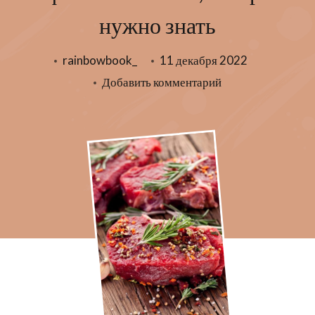
нужно знать
rainbowbook_
11 декабря 2022
к
Добавить комментарий
записи
5
фактов
о
белках,
которые
нужно
знать