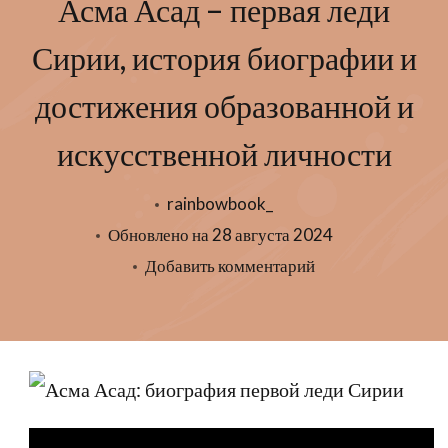
Асма Асад – первая леди
Сирии, история биографии и
достижения образованной и
искусственной личности
rainbowbook_
Обновлено на
28 августа 2024
к
Добавить комментарий
записи
Асма
Асад
–
первая