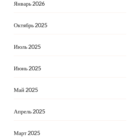
Январь 2026
Октябрь 2025
Июль 2025
Июнь 2025
Май 2025
Апрель 2025
Март 2025