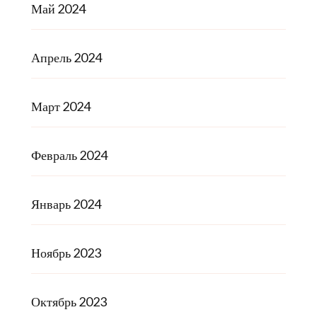
Май 2024
Апрель 2024
Март 2024
Февраль 2024
Январь 2024
Ноябрь 2023
Октябрь 2023