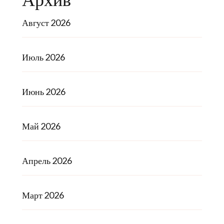
Август 2026
Июль 2026
Июнь 2026
Май 2026
Апрель 2026
Март 2026