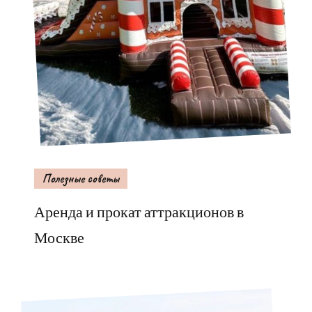
Полезные советы
Аренда и прокат аттракционов в
Москве