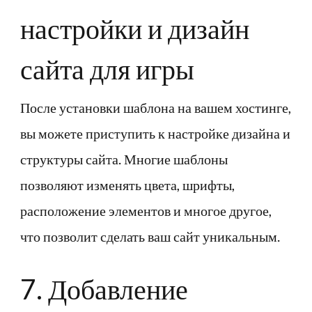
настройки и дизайн
сайта для игры
После установки шаблона на вашем хостинге,
вы можете приступить к настройке дизайна и
структуры сайта. Многие шаблоны
позволяют изменять цвета, шрифты,
расположение элементов и многое другое,
что позволит сделать ваш сайт уникальным.
7. Добавление