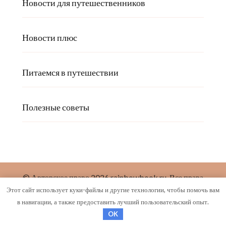
Новости для путешественников
Новости плюс
Питаемся в путешествии
Полезные советы
© Авторское право 2026
rainbowbook.ru
. Все права
Этот сайт использует куки-файлы и другие технологии, чтобы помочь вам
защищены.
в навигации, а также предоставить лучший пользовательский опыт.
Styled Fashion | Разработана
Blossom Themes
. На
OK
платформе
WordPress
.