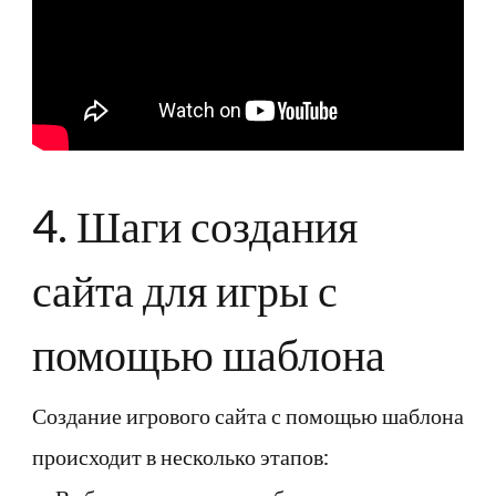
4. Шаги создания
сайта для игры с
помощью шаблона
Создание игрового сайта с помощью шаблона
происходит в несколько этапов: