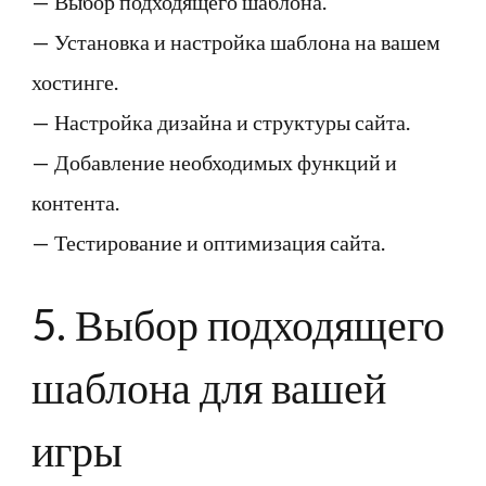
— Выбор подходящего шаблона.
— Установка и настройка шаблона на вашем
хостинге.
— Настройка дизайна и структуры сайта.
— Добавление необходимых функций и
контента.
— Тестирование и оптимизация сайта.
5. Выбор подходящего
шаблона для вашей
игры