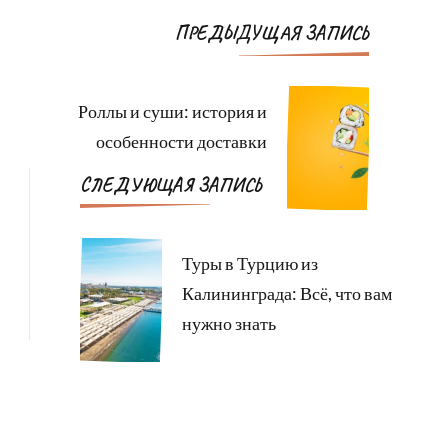
Навигация
ПРЕДЫДУЩАЯ ЗАПИСЬ
по
записям
Роллы и суши: история и
особенности доставки
СЛЕДУЮЩАЯ ЗАПИСЬ
Туры в Турцию из
Калининграда: Всё, что вам
нужно знать