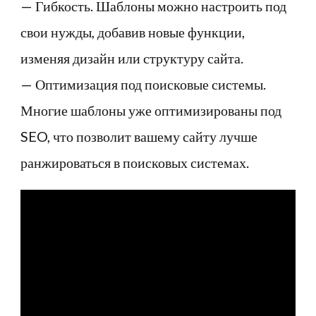
— Гибкость. Шаблоны можно настроить под
свои нужды, добавив новые функции,
изменяя дизайн или структуру сайта.
— Оптимизация под поисковые системы.
Многие шаблоны уже оптимизированы под
SEO, что позволит вашему сайту лучше
ранжироваться в поисковых системах.