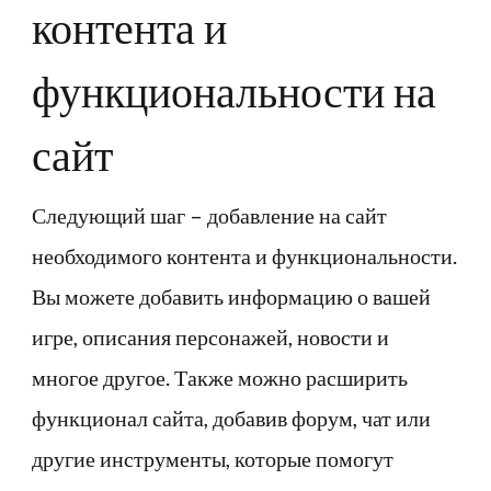
контента и
функциональности на
сайт
Следующий шаг – добавление на сайт
необходимого контента и функциональности.
Вы можете добавить информацию о вашей
игре, описания персонажей, новости и
многое другое. Также можно расширить
функционал сайта, добавив форум, чат или
другие инструменты, которые помогут