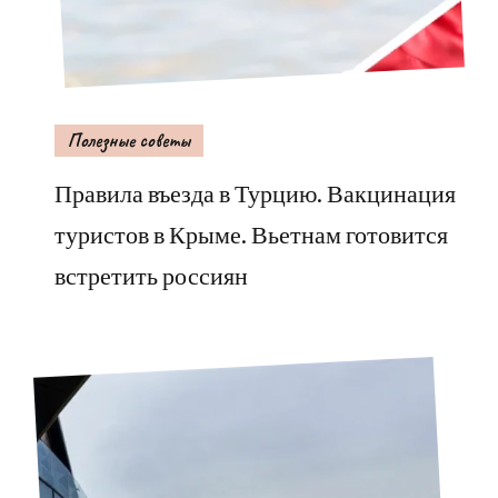
Полезные советы
Правила въезда в Турцию. Вакцинация
туристов в Крыме. Вьетнам готовится
встретить россиян