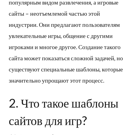
популярным видом развлечения, а игровые
сайты – неотъемлемой частью этой
индустрии. Они предлагают пользователям
увлекательные игры, общение с другими
игроками и многое другое. Создание такого
сайта может показаться сложной задачей, но
существуют специальные шаблоны, которые
значительно упрощают этот процесс.
2. Что такое шаблоны
сайтов для игр?