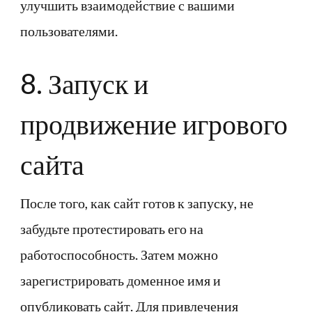
улучшить взаимодействие с вашими
пользователями.
8. Запуск и
продвижение игрового
сайта
После того, как сайт готов к запуску, не
забудьте протестировать его на
работоспособность. Затем можно
зарегистрировать доменное имя и
опубликовать сайт. Для привлечения