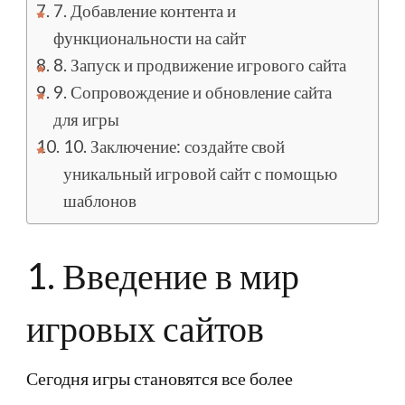
7. Добавление контента и
функциональности на сайт
8. Запуск и продвижение игрового сайта
9. Сопровождение и обновление сайта
для игры
10. Заключение: создайте свой
уникальный игровой сайт с помощью
шаблонов
1. Введение в мир
игровых сайтов
Сегодня игры становятся все более