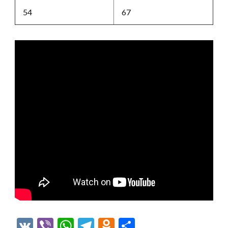
54
67
VK
Viber
WhatsApp
Telegram
Odnoklassniki
Отправить