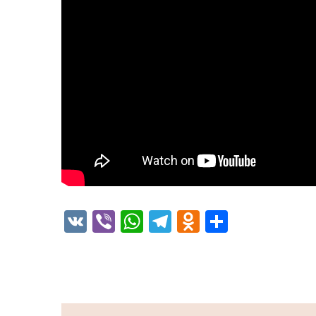
VK
Viber
WhatsApp
Telegram
Odnoklassni
Отправи