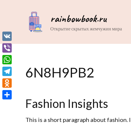
rainbowbook.ru
Открытие скрытых жемчужин мира
VK
Viber
6N8H9PB2
WhatsApp
Telegram
Odnoklassniki
Fashion Insights
Отправить
This is a short paragraph about fashion. 