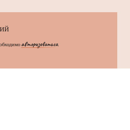
РИЙ
авторизоваться
еобходимо
.