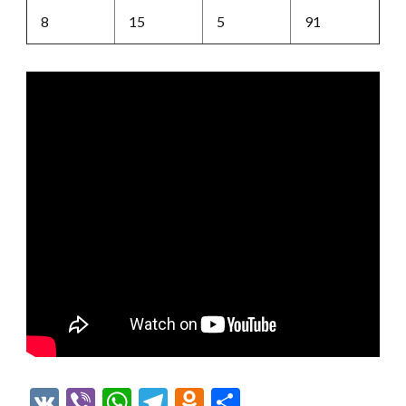
8
15
5
91
VK
Viber
WhatsApp
Telegram
Odnoklassniki
Отправить