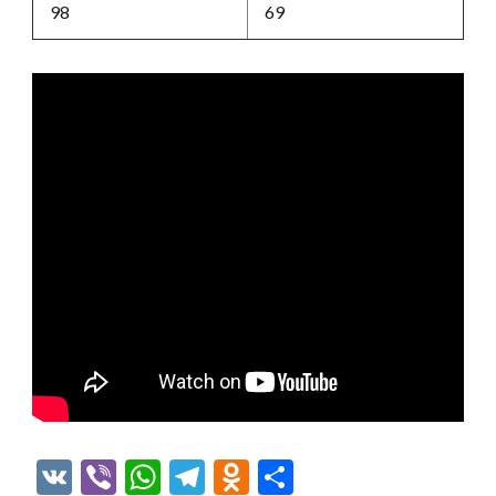
98
69
VK
Viber
WhatsApp
Telegram
Odnoklassniki
Отправить