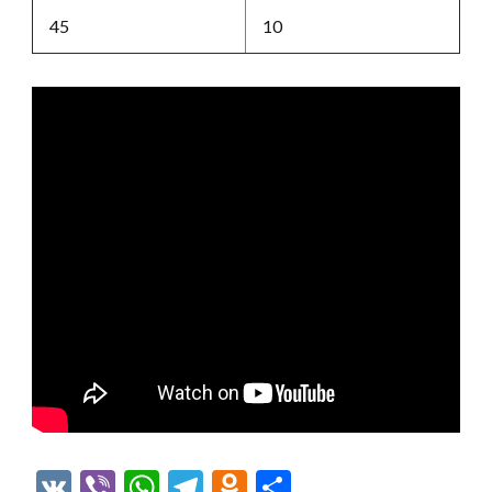
45
10
VK
Viber
WhatsApp
Telegram
Odnoklassniki
Отправить