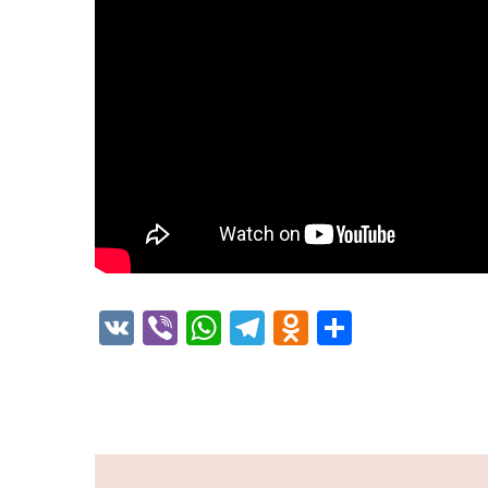
VK
Viber
WhatsApp
Telegram
Odnoklassni
Отправи