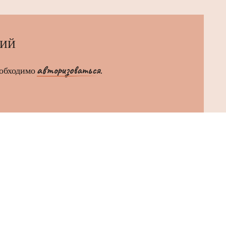
РИЙ
авторизоваться
еобходимо
.