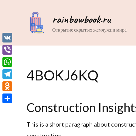
rainbowbook.ru
Открытие скрытых жемчужин мира
VK
Viber
4BOKJ6KQ
WhatsApp
Telegram
Odnoklassniki
Construction Insight
Отправить
This is a short paragraph about construc
construction.