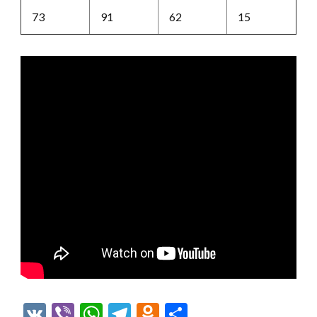
73
91
62
15
VK
Viber
WhatsApp
Telegram
Odnoklassniki
Отправить