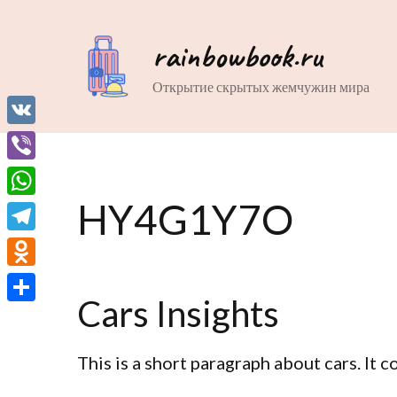
rainbowbook.ru
Открытие скрытых жемчужин мира
VK
Viber
HY4G1Y7O
WhatsApp
Telegram
Odnoklassniki
Cars Insights
Отправить
This is a short paragraph about cars. It 