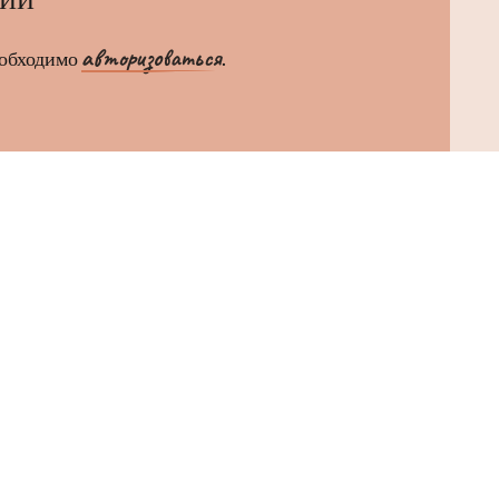
авторизоваться
еобходимо
.