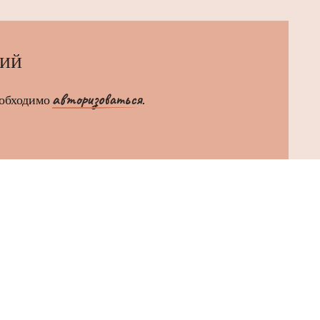
РИЙ
авторизоваться
еобходимо
.