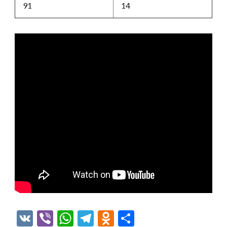
91
14
VK
Viber
WhatsApp
Telegram
Odnoklassniki
Отправить