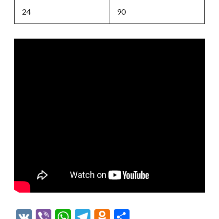
24
90
VK
Viber
WhatsApp
Telegram
Odnoklassniki
Отправить