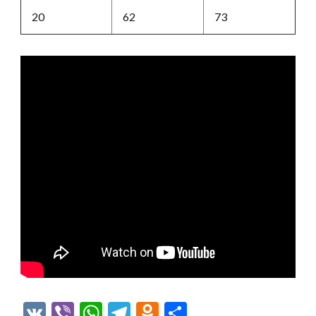
20
62
73
VK
Viber
WhatsApp
Telegram
Odnoklassniki
Отправить