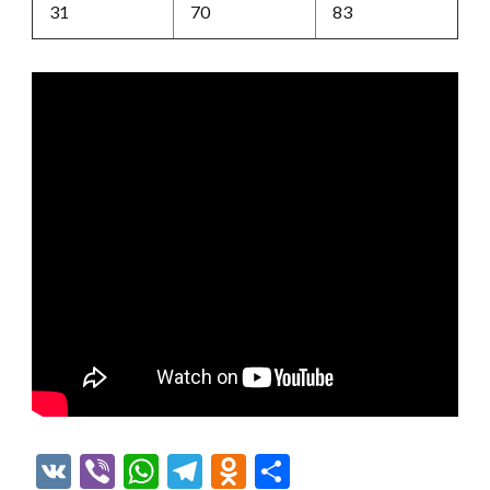
31
70
83
VK
Viber
WhatsApp
Telegram
Odnoklassniki
Отправить